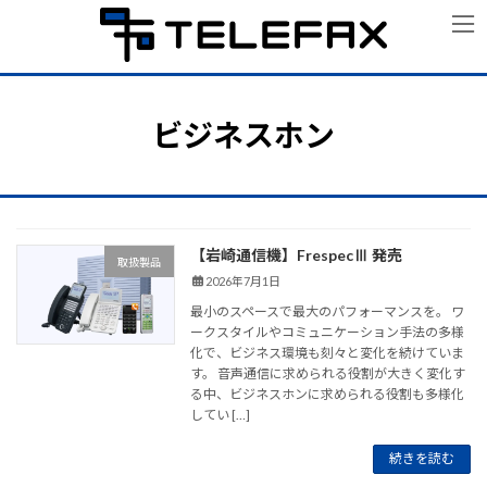
コ
ナ
ン
ビ
テ
ゲ
ン
ー
ツ
シ
へ
ョ
ビジネスホン
ス
ン
キ
に
ッ
移
プ
動
【岩崎通信機】FrespecⅢ 発売
取扱製品
2026年7月1日
最小のスペースで最大のパフォーマンスを。 ワ
ークスタイルやコミュニケーション手法の多様
化で、ビジネス環境も刻々と変化を続けていま
す。 音声通信に求められる役割が大きく変化す
る中、ビジネスホンに求められる役割も多様化
してい […]
続きを読む