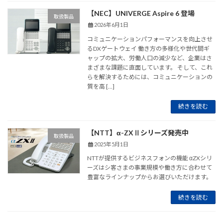
【NEC】UNIVERGE Aspire 6 登場
取扱製品
2026年6月1日
コミュニケーションパフォーマンスを向上させ
るDXゲートウェイ 働き方の多様化や世代間ギ
ャップの拡大、労働人口の減少など、企業はさ
まざまな課題に直面しています。 そして、これ
らを解決するためには、コミュニケーションの
質を高 […]
続きを読む
【NTT】α-ZXⅡシリーズ発売中
取扱製品
2025年5月1日
NTTが提供するビジネスフォンの機能 αZXシリ
ーズはシ客さまの事業規模や働き方に合わせて
豊富なラインナップからお選びいただけます。
続きを読む